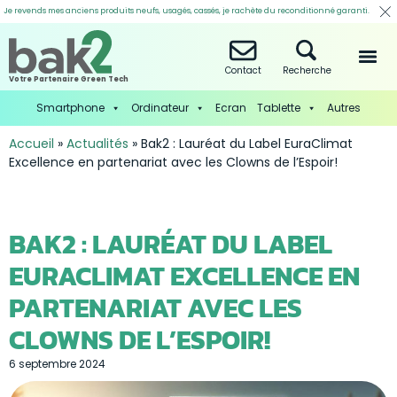
Je revends mes anciens produits neufs, usagés, cassés, je rachète du reconditionné garanti.
Contact
Recherche
Votre Partenaire Green Tech
Smartphone
Ordinateur
Ecran
Tablette
Autres
Accueil
»
Actualités
»
Bak2 : Lauréat du Label EuraClimat
Excellence en partenariat avec les Clowns de l’Espoir!
BAK2 : LAURÉAT DU LABEL
EURACLIMAT EXCELLENCE EN
PARTENARIAT AVEC LES
CLOWNS DE L’ESPOIR!
6 septembre 2024