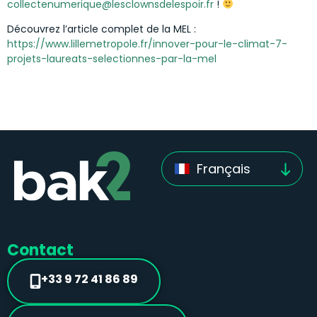
collectenumerique@lesclownsdelespoir.fr
!
Découvrez l’article complet de la MEL :
https://www.lillemetropole.fr/innover-pour-le-climat-7-
projets-laureats-selectionnes-par-la-mel
Français
Contact
+33 9 72 41 86 89