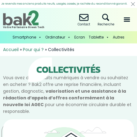
Je revends mes anciens produits neufs, usagés, cassés, je rachète du reconditionné garanti.
Contact
Recherche
Votre Partenaire Green Tech
Smartphone
Ordinateur
Ecran
Tablette
Autres
Accueil
»
Pour qui ?
»
Collectivités
COLLECTIVITÉS
Vous avez des produits numériques à vendre ou souhaitez
en acheter ? Bak2 offre une reprise financière, incluant
gestion, diagnostic,
valorisation et une assistance à la
rédaction d’appels d’offres conformément à la
nouvelle loi
AGEC
pour une économie circulaire durable et
responsable.