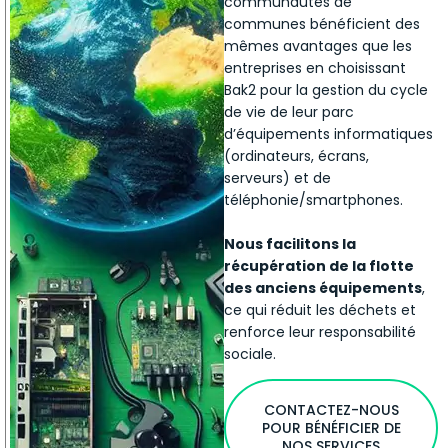
communautés de
communes bénéficient des
mêmes avantages que les
entreprises en choisissant
Bak2 pour la gestion du cycle
de vie de leur parc
d’équipements informatiques
(ordinateurs, écrans,
serveurs) et de
téléphonie/smartphones.
Nous facilitons la
récupération de la flotte
des anciens équipements
,
ce qui réduit les déchets et
renforce leur responsabilité
sociale.
CONTACTEZ-NOUS
POUR BÉNÉFICIER DE
NOS SERVICES