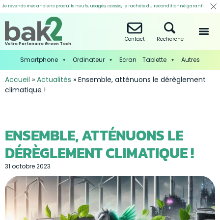
Je revends mes anciens produits neufs, usagés, cassés, je rachète du reconditionné garanti.
Contact
Recherche
Votre Partenaire Green Tech
Smartphone
Ordinateur
Ecran
Tablette
Autres
Accueil
»
Actualités
»
Ensemble, atténuons le dérèglement
climatique !
ENSEMBLE, ATTÉNUONS LE
DÉRÈGLEMENT CLIMATIQUE !
31 octobre 2023