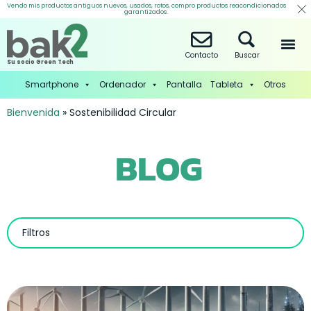
Vendo mis productos antiguos nuevos, usados, rotos, compro productos reacondicionados
garantizados.
Contacto
Buscar
Su socio Green Tech
Smartphone
Ordenador
Pantalla
Tableta
Otros
Bienvenida
»
Sostenibilidad Circular
BLOG
Filtros