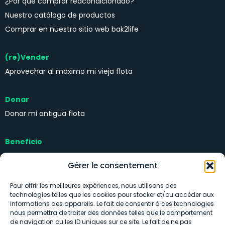
¿Por qué comprar reacondicionado?
Nuestro catálogo de productos
Comprar en nuestro sitio web bak2life
(re)Vender
Aprovechar al máximo mi vieja flota
Donar
Donar mi antigua flota
Beneficio
Kits de solidaridad
Gérer le consentement
Pour offrir les meilleures expériences, nous utilisons des
technologies telles que les cookies pour stocker et/ou accéder aux
informations des appareils. Le fait de consentir à ces technologies
nous permettra de traiter des données telles que le comportement
de navigation ou les ID uniques sur ce site. Le fait de ne pas