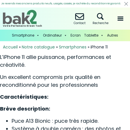
Je revends mes anciens produits neufs, usagés, cassés, je rachète du reconditionné garanti.
Contact
Recherche
Votre Partenaire Green Tech
Smartphone
Ordinateur
Ecran
Tablette
Autres
Accueil
»
Notre catalogue
»
Smartphones
»
iPhone 11
L’iPhone 11 allie puissance, performances et
créativité.
Un excellent compromis prix qualité en
reconditionné pour les professionnels
Caractéristiques:
Brève description:
Puce A13 Bionic : puce très rapide.
Système à double caméra : des photos et