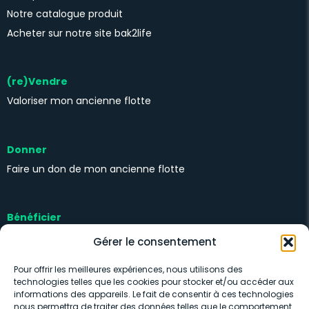
Notre catalogue produit
Acheter sur notre site bak2life
(re)Vendre
Valoriser mon ancienne flotte
Donner
Faire un don de mon ancienne flotte
Bénéficier
Kits solidaires
Gérer le consentement
Pour offrir les meilleures expériences, nous utilisons des
technologies telles que les cookies pour stocker et/ou accéder aux
informations des appareils. Le fait de consentir à ces technologies
nous permettra de traiter des données telles que le comportement