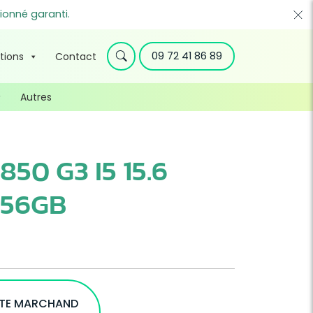
ionné garanti.
09 72 41 86 89
tions
Contact
Autres
50 G3 I5 15.6
256GB
ITE MARCHAND