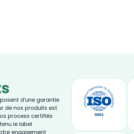
ts
sposent d’une garantie
our de nos produits est
nos process certifiés
enu le label
 notre engagement