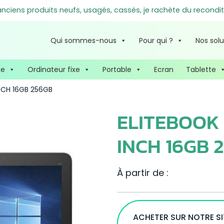
ciens produits neufs, usagés, cassés, je rachète du recondit
Qui sommes-nous
Pour qui ?
Nos solu
ne
Ordinateur fixe
Portable
Ecran
Tablette
INCH 16GB 256GB
ELITEBOOK 8
INCH 16GB 
À partir de :
ACHETER SUR NOTRE S