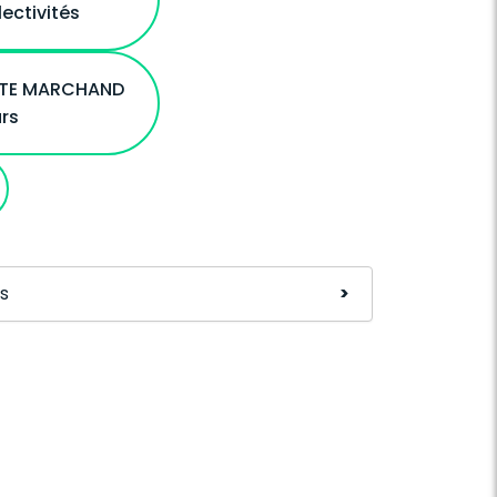
lectivités
ITE MARCHAND
urs
s
>