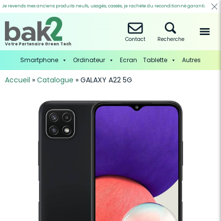
Je revends mes anciens produits neufs, usagés, cassés, je rachète du reconditionné garanti.
Contact
Recherche
Votre Partenaire Green Tech
Smartphone
Ordinateur
Ecran
Tablette
Autres
Accueil
»
Catalogue
»
GALAXY A22 5G