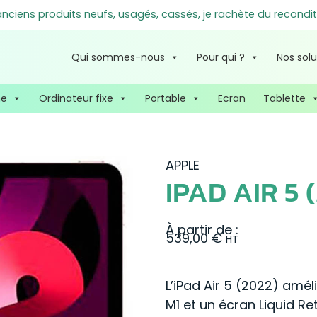
ciens produits neufs, usagés, cassés, je rachète du recondit
Qui sommes-nous
Pour qui ?
Nos solu
ne
Ordinateur fixe
Portable
Ecran
Tablette
APPLE
IPAD AIR 5 
À partir de :
539,00
€
HT
L’iPad Air 5 (2022) am
M1 et un écran Liquid Re