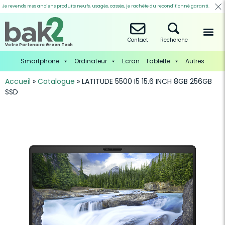
Je revends mes anciens produits neufs, usagés, cassés, je rachète du reconditionné garanti.
Contact
Recherche
Votre Partenaire Green Tech
Smartphone
Ordinateur
Ecran
Tablette
Autres
Accueil
»
Catalogue
»
LATITUDE 5500 I5 15.6 INCH 8GB 256GB
SSD