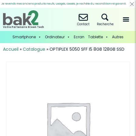
Je revends mes anciens produits neufs, usagés, cassés, je rachète du reconditionné garanti.
Contact
Recherche
Votre Partenaire Green Tech
Smartphone
Ordinateur
Ecran
Tablette
Autres
Accueil
»
Catalogue
»
OPTIPLEX 5050 SFF I5 8GB 128GB SSD