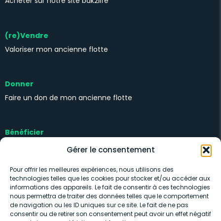
Acheter sur notre site bak2life
(re)Vendre
Valoriser mon ancienne flotte
Donner
Faire un don de mon ancienne flotte
Bénéficier
Kits solidaires
Gérer le consentement
Pour offrir les meilleures expériences, nous utilisons des
technologies telles que les cookies pour stocker et/ou accéder aux
informations des appareils. Le fait de consentir à ces technologies
nous permettra de traiter des données telles que le comportement
de navigation ou les ID uniques sur ce site. Le fait de ne pas
consentir ou de retirer son consentement peut avoir un effet négatif