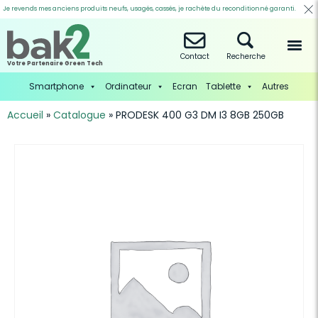
Je revends mes anciens produits neufs, usagés, cassés, je rachète du reconditionné garanti.
Contact
Recherche
Votre Partenaire Green Tech
Smartphone
Ordinateur
Ecran
Tablette
Autres
Accueil
»
Catalogue
»
PRODESK 400 G3 DM I3 8GB 250GB