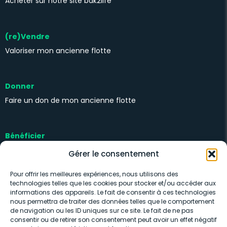
Acheter sur notre site bak2life
(re)Vendre
Valoriser mon ancienne flotte
Donner
Faire un don de mon ancienne flotte
Bénéficier
Kits solidaires
Gérer le consentement
Pour offrir les meilleures expériences, nous utilisons des
technologies telles que les cookies pour stocker et/ou accéder aux
informations des appareils. Le fait de consentir à ces technologies
nous permettra de traiter des données telles que le comportement
de navigation ou les ID uniques sur ce site. Le fait de ne pas
consentir ou de retirer son consentement peut avoir un effet négatif