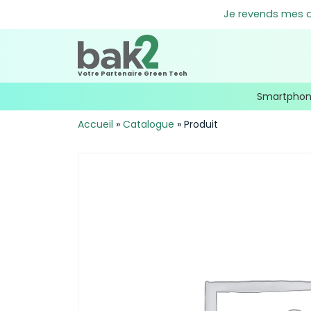
Je revends mes an
Votre Partenaire Green Tech
Smartpho
Accueil
»
Catalogue
»
Produit