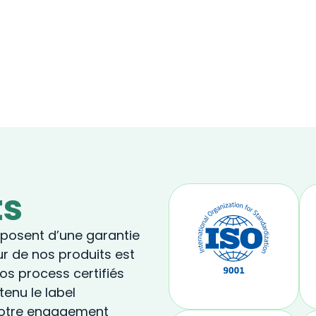
ts
sposent d’une garantie
our de nos produits est
nos process certifiés
enu le label
 notre engagement