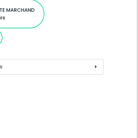
ITE MARCHAND
urs
s
>