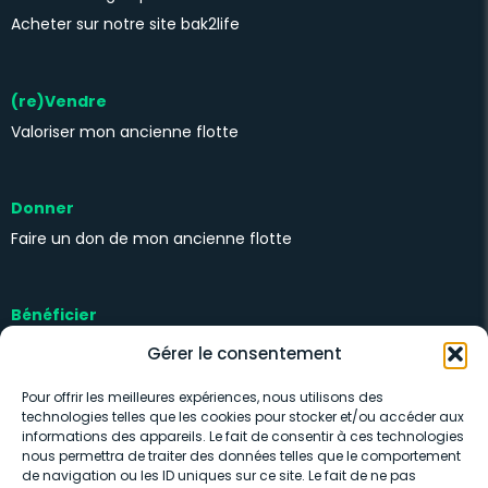
Acheter sur notre site bak2life
(re)Vendre
Valoriser mon ancienne flotte
Donner
Faire un don de mon ancienne flotte
Bénéficier
Kits solidaires
Gérer le consentement
Pour offrir les meilleures expériences, nous utilisons des
technologies telles que les cookies pour stocker et/ou accéder aux
informations des appareils. Le fait de consentir à ces technologies
nous permettra de traiter des données telles que le comportement
de navigation ou les ID uniques sur ce site. Le fait de ne pas