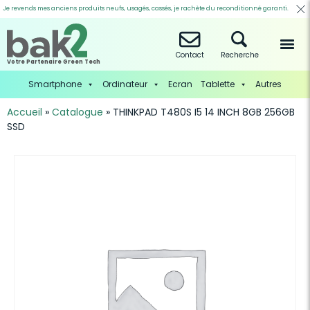
Je revends mes anciens produits neufs, usagés, cassés, je rachète du reconditionné garanti.
Contact
Recherche
Votre Partenaire Green Tech
Smartphone
Ordinateur
Ecran
Tablette
Autres
Accueil
»
Catalogue
»
THINKPAD T480S I5 14 INCH 8GB 256GB
SSD