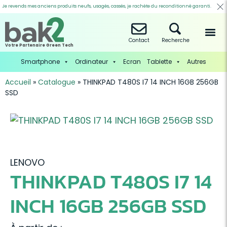
Je revends mes anciens produits neufs, usagés, cassés, je rachète du reconditionné garanti.
Contact
Recherche
Votre Partenaire Green Tech
Smartphone
Ordinateur
Ecran
Tablette
Autres
Accueil
»
Catalogue
»
THINKPAD T480S I7 14 INCH 16GB 256GB
SSD
LENOVO
THINKPAD T480S I7 14
INCH 16GB 256GB SSD