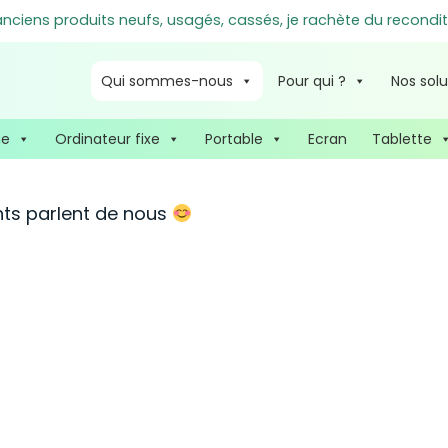
ciens produits neufs, usagés, cassés, je rachète du recondit
Qui sommes-nous
Pour qui ?
Nos solu
ne
Ordinateur fixe
Portable
Ecran
Tablette
nts parlent de nous